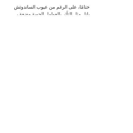
ختامًا، على الرغم من عيوب الساندوتش 
بانل مثل التأثر بالعوامل الجوية وضعف 
التحمل، يمكن تفادي كل ذلك من خلال 
التركيز على اختيار المواد المناسبة والالتزام 
بالصيانة الدورية والاستعانة بموردين 
موثوقين.
لمزيد من الاستفسارات عن أي من خدمات 
شركة المستقبل تواصلوا بنا عبر الأرقام 
الموضحة أمامكم في الموقع الإلكتروني، 
وسيجيب أحد ممثلي خدمة العملاء عن جميع 
استفساراتكم.
إظهار الكل