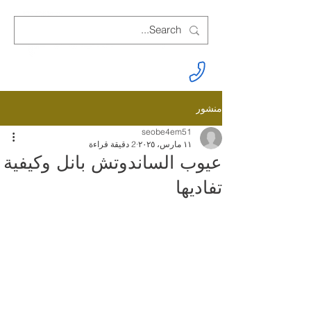
منشور
seobe4em51
١١ مارس، ٢٠٢٥
2 دقيقة قراءة
عيوب الساندوتش بانل وكيفية
تفاديها