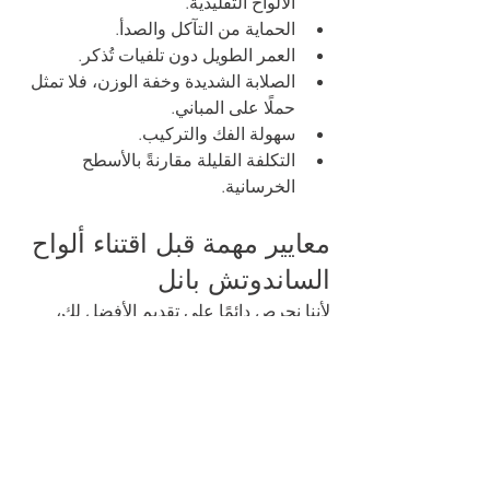
الألواح التقليدية. 
الحماية من التآكل والصدأ. 
العمر الطويل دون تلفيات تُذكر. 
الصلابة الشديدة وخفة الوزن، فلا تمثل 
حملًا على المباني. 
سهولة الفك والتركيب. 
التكلفة القليلة مقارنةً بالأسطح 
الخرسانية. 
معايير مهمة قبل اقتناء ألواح 
الساندوتش بانل 
لأننا نحرص دائمًا على تقديم الأفضل لك، 
نقدم لكم بعض المعايير الواجب أخذها في 
الاعتبار قبل شراء وتركيب ألواح الساندوتش 
بانل: 
التعامل مع شركة موثوقة، ومميزة 
باستخدام أفضل المواد الخام ذات 
الجودة العالية. 