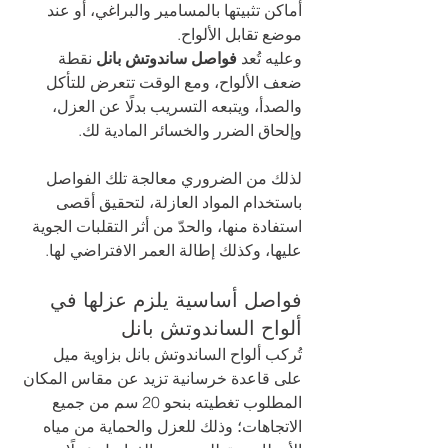
أماكن تثبيتها بالمسامير والبراغي، أو عند 
موضع تقابل الألواح.
وعليه تُعد 
فواصل ساندوتش بانل
 نقطة 
ضعف الألواح، ومع الوقت تتعرض للتأكل 
والصدأ، ويتبعه التسريب بدلًا عن العزل، 
وإلحاق الضرر والخسائر المادية لك. 
لذلك من الضروري معالجة تلك الفواصل 
باستخدام المواد العازلة، لتحقيق أقصى 
استفادة منها، والحدّ من أثر التقلبات الجوية 
عليها، وكذلك إطالة العمر الافتراضي لها.
فواصل أساسية يلزم عزلها في 
ألواح الساندوتش بانل 
تُركب ألواح الساندوتش بانل بزاوية ميل 
على قاعدة خرسانية تزيد عن مقاس المكان 
المطلوب تغطيته بنحو 20 سم من جميع 
الاتجاهات؛ وذلك للعزل والحماية من مياه 